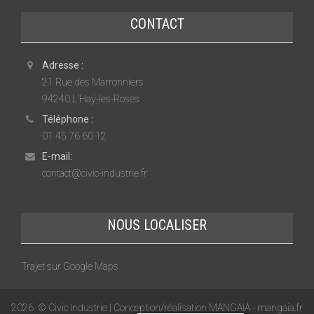
CONTACT
Adresse :
21 Rue des Marronniers
94240 L'Haÿ-les-Roses
Téléphone :
01 45 76 60 12
E-mail:
contact@civic-industrie.fr
NOUS LOCALISER
Trajet sur Google Maps
2026
© Civic Industrie | Conception/réalisation MANGAIA -
mangaia.fr