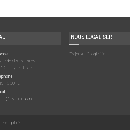
ACT
NOUS LOCALISER
esse :
Trajet sur Google Maps
Rue des Marronniers
40 L'Haÿ-les-Roses
éphone :
45 76 60 12
ail:
act@civic-industrie.fr
-
mangaia.fr