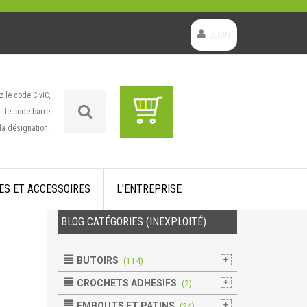
LOGIN
z le code CiviC,
le code barre
la désignation.
ES ET ACCESSOIRES
L'ENTREPRISE
BLOG CATÉGORIES (INEXPLOITÉ)
BUTOIRS
(114)
CROCHETS ADHÉSIFS
(2)
EMBOUTS ET PATINS
(24)