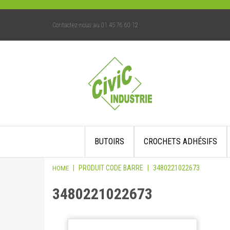
Contactez-nous au 01 45 76 60 12
Skip
BUTOIRS
CROCHETS ADHÉSIFS
to
content
|
PRODUIT CODE BARRE
|
3480221022673
HOME
3480221022673