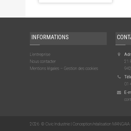
INFORMATIONS
CONT
L’entreprise
Adr
Nous contacter
21 
Mentions légales – Gestion des cookies
942
Tél
01 
E-m
cont
2026
© Civic Industrie | Conception/réalisation MANGAIA 