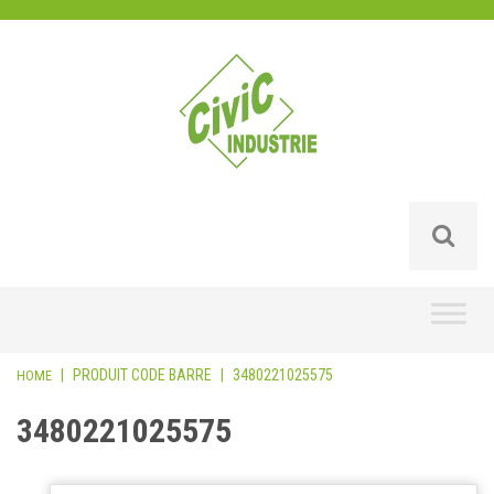
Skip
to
content
|
PRODUIT CODE BARRE
|
3480221025575
HOME
3480221025575