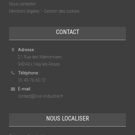
Nous contacter
Mentions légales – Gestion des cookies
CONTACT
Adresse :
21 Rue des Marronniers
94240 L'Haÿ-les-Roses
Téléphone :
01 45 76 60 12
E-mail:
contact@civic-industrie.fr
NOUS LOCALISER