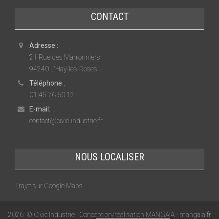
CONTACT
Adresse :
21 Rue des Marronniers
94240 L'Haÿ-les-Roses
Téléphone :
01 45 76 60 12
E-mail:
contact@civic-industrie.fr
NOUS LOCALISER
Trajet sur Google Maps
2026
© Civic Industrie | Conception/réalisation MANGAIA -
mangaia.fr