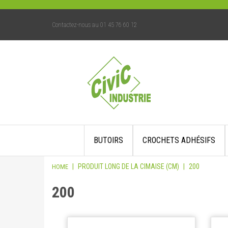
Contactez-nous au 01 45 76 60 12
Skip
BUTOIRS
CROCHETS ADHÉSIFS
to
content
|
PRODUIT LONG DE LA CIMAISE (CM)
|
200
HOME
200