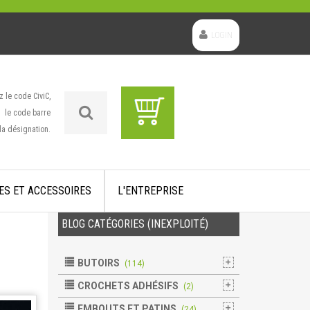
LOGIN
z le code CiviC,
le code barre
la désignation.
ES ET ACCESSOIRES
L'ENTREPRISE
BLOG CATÉGORIES (INEXPLOITÉ)
BUTOIRS
(114)
CROCHETS ADHÉSIFS
(2)
EMBOUTS ET PATINS
(24)