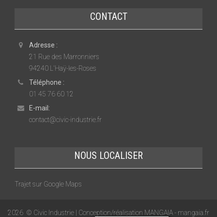
CONTACT
Adresse :
21 Rue des Marronniers
94240 L'Haÿ-les-Roses
Téléphone :
01 45 76 60 12
E-mail:
contact@civic-industrie.fr
NOUS LOCALISER
Trajet sur Google Maps
2026
© Civic Industrie | Conception/réalisation MANGAIA -
mangaia.fr