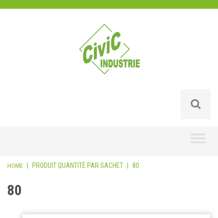
Skip
to
content
|
PRODUIT QUANTITÉ PAR SACHET
|
80
HOME
80