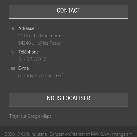
CONTACT
Adresse :
21 Rue des Marronniers
94240 L'Haÿ-les-Roses
Téléphone :
01 45 76 60 12
E-mail:
contact@civic-industrie.fr
NOUS LOCALISER
Trajet sur Google Maps
2026
© Civic Industrie | Conception/réalisation MANGAIA -
mangaia.fr