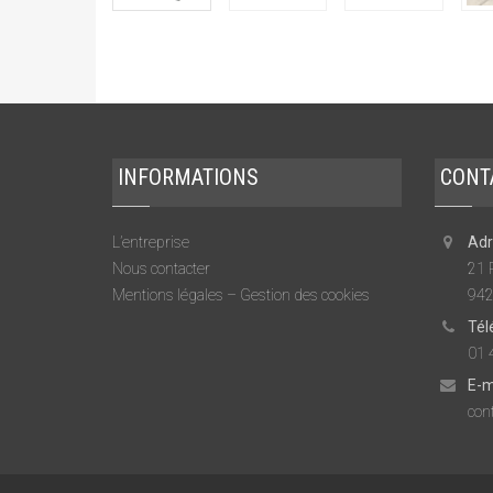
INFORMATIONS
CONT
L’entreprise
Adr
Nous contacter
21 
Mentions légales – Gestion des cookies
942
Tél
01 
E-m
cont