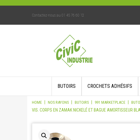
Contactez-nous au 01 45 76 60 12
Skip
BUTOIRS
CROCHETS ADHÉSIFS
to
content
|
|
|
|
HOME
NOS RAYONS
BUTOIRS
991 MARKETPLACE
BUTO
VIS. CORPS EN ZAMAK NICKELÉ ET BAGUE AMORTISSEUR B