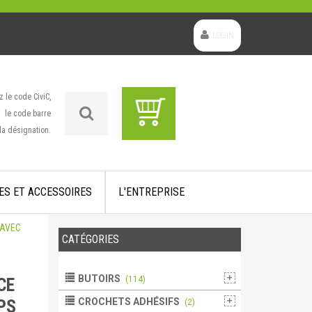
LOGIN
z le code CiviC,
le code barre
la désignation.
ES ET ACCESSOIRES
L'ENTREPRISE
 AVEC
CATÉGORIES
BUTOIRS
CE
(114)
PS
CROCHETS ADHÉSIFS
(2)