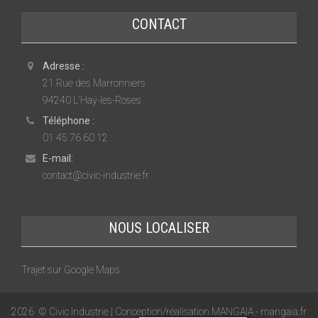
CONTACT
Adresse :
21 Rue des Marronniers
94240 L'Haÿ-les-Roses
Téléphone :
01 45 76 60 12
E-mail:
contact@civic-industrie.fr
NOUS LOCALISER
Trajet sur Google Maps
2026
© Civic Industrie | Conception/réalisation MANGAIA -
mangaia.fr