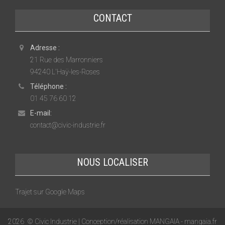
CONTACT
Adresse :
21 Rue des Marronniers
94240 L'Haÿ-les-Roses
Téléphone :
01 45 76 60 12
E-mail:
contact@civic-industrie.fr
NOUS LOCALISER
Trajet sur Google Maps
2026
© Civic Industrie | Conception/réalisation MANGAIA -
mangaia.fr