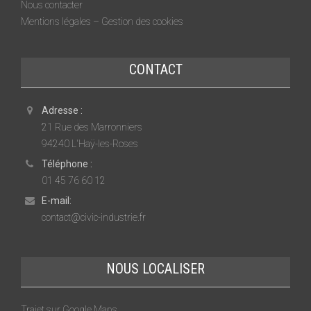
Nous contacter
Mentions légales – Gestion des cookies
CONTACT
Adresse :
21 Rue des Marronniers
94240 L'Haÿ-les-Roses
Téléphone :
01 45 76 60 12
E-mail:
contact@civic-industrie.fr
NOUS LOCALISER
Trajet sur Google Maps