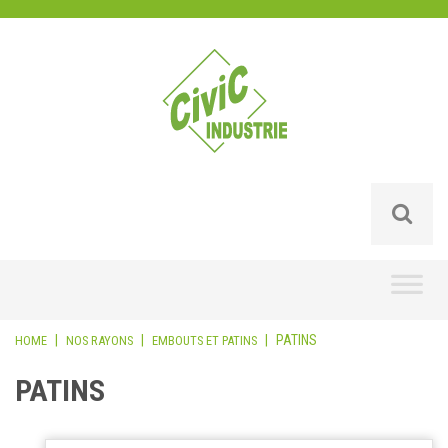
Skip
to
content
|
|
|
PATINS
HOME
NOS RAYONS
EMBOUTS ET PATINS
PATINS