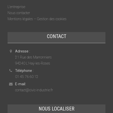
L’entreprise
Nous contacter
Mentions légales – Gestion des cookies
CONTACT
Adresse :
21 Rue des Marronniers
94240 L'Haÿ-les-Roses
Téléphone :
01 45 76 60 12
E-mail:
contact@civic-industrie.fr
NOUS LOCALISER