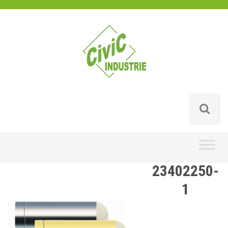
Skip
to
content
23402250-
1