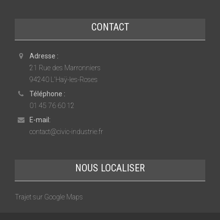
CONTACT
Adresse :
21 Rue des Marronniers
94240 L'Haÿ-les-Roses
Téléphone :
01 45 76 60 12
E-mail:
contact@civic-industrie.fr
NOUS LOCALISER
Trajet sur Google Maps