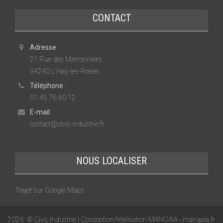
CONTACT
Adresse :
21 Rue des Marronniers
94240 L'Haÿ-les-Roses
Téléphone :
01 45 76 60 12
E-mail:
contact@civic-industrie.fr
NOUS LOCALISER
Trajet sur Google Maps
2026
© Civic Industrie | Conception/réalisation MANGAIA -
mangaia.fr