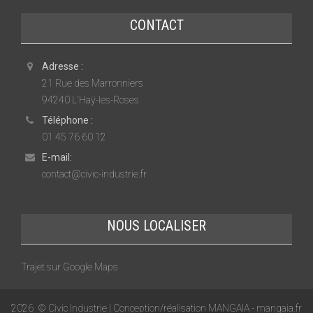
CONTACT
Adresse :
21 Rue des Marronniers
94240 L'Haÿ-les-Roses
Téléphone :
01 45 76 60 12
E-mail:
contact@civic-industrie.fr
NOUS LOCALISER
Trajet sur Google Maps
2026
© Civic Industrie | Conception/réalisation MANGAIA -
mangaia.fr