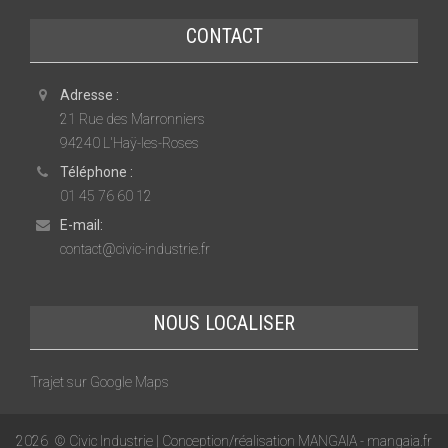
CONTACT
Adresse :
21 Rue des Marronniers
94240 L'Haÿ-les-Roses
Téléphone :
01 45 76 60 12
E-mail:
contact@civic-industrie.fr
NOUS LOCALISER
Trajet sur Google Maps
2026
© Civic Industrie | Conception/réalisation MANGAIA -
mangaia.fr