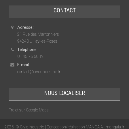
CONTACT
Adresse :
21 Rue des Marronniers
94240 L'Haÿ-les-Roses
Téléphone :
01 45 76 60 12
E-mail:
contact@civic-industrie.fr
NOUS LOCALISER
Trajet sur Google Maps
2026
© Civic Industrie | Conception/réalisation MANGAIA -
mangaia.fr