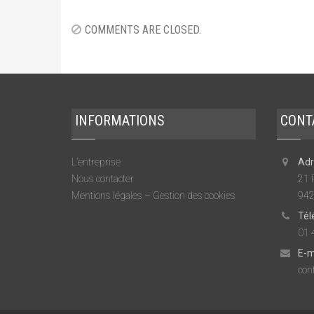
COMMENTS ARE CLOSED.
INFORMATIONS
CONT
L’entreprise
Adr
Nous contacter
21 
Mentions légales – Gestion des cookies
942
Tél
01 
E-m
cont