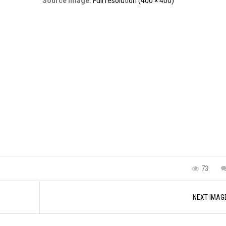
Source Image:
Full resolution (400 × 400)
73
NEXT IMAG