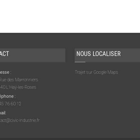
ACT
NOUS LOCALISER
esse :
Trajet sur Google Maps
Rue des Marronniers
40 L'Haÿ-les-Roses
éphone :
45 76 60 12
ail:
act@civic-industrie.fr