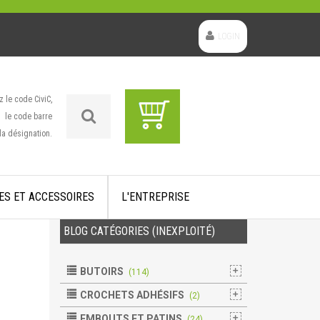
LOGIN
z le code CiviC,
le code barre
la désignation.
ES ET ACCESSOIRES
L'ENTREPRISE
BLOG CATÉGORIES (INEXPLOITÉ)
BUTOIRS
(114)
CROCHETS ADHÉSIFS
(2)
EMBOUTS ET PATINS
(24)