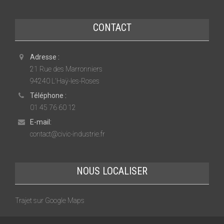
CONTACT
Adresse :
21 Rue des Marronniers
94240 L'Haÿ-les-Roses
Téléphone :
01 45 76 60 12
E-mail:
contact@civic-industrie.fr
NOUS LOCALISER
Trajet sur Google Maps