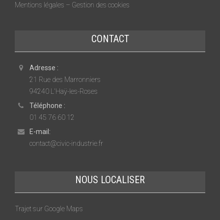
Mentions légales – Gestion des cookies
CONTACT
Adresse :
21 Rue des Marronniers
94240 L'Haÿ-les-Roses
Téléphone :
01 45 76 60 12
E-mail:
contact@civic-industrie.fr
NOUS LOCALISER
Trajet sur Google Maps