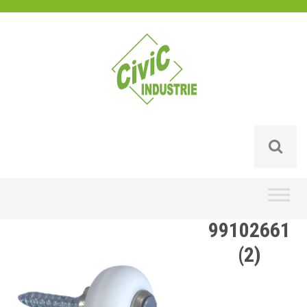
Skip
to
content
99102661
(2)