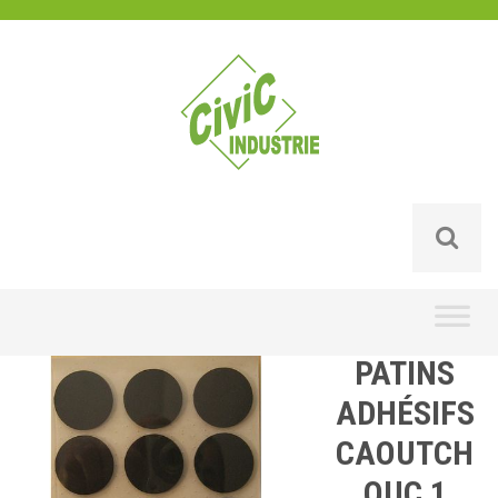
Skip
to
content
PATINS
ADHÉSIFS
CAOUTCH
OUC 1