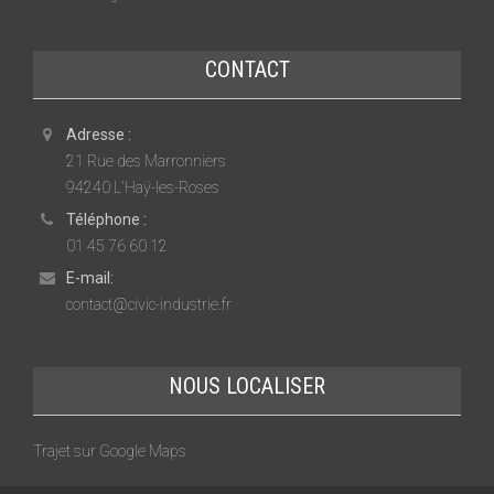
CONTACT
Adresse :
21 Rue des Marronniers
94240 L'Haÿ-les-Roses
Téléphone :
01 45 76 60 12
E-mail:
contact@civic-industrie.fr
NOUS LOCALISER
Trajet sur Google Maps