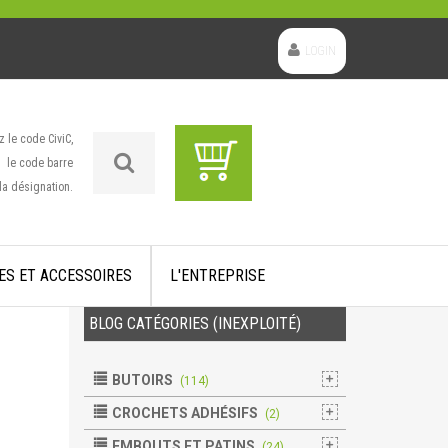
LOGIN
z le code CiviC,
le code barre
la désignation.
ES ET ACCESSOIRES
L'ENTREPRISE
BLOG CATÉGORIES (INEXPLOITÉ)
BUTOIRS
(114)
CROCHETS ADHÉSIFS
(2)
EMBOUTS ET PATINS
(24)