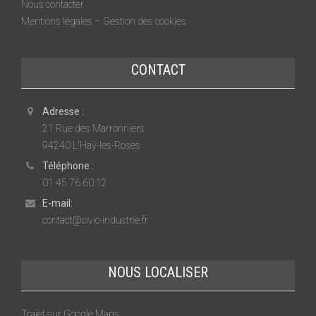
Nous contacter
Mentions légales – Gestion des cookies
CONTACT
Adresse :
21 Rue des Marronniers
94240 L'Haÿ-les-Roses
Téléphone :
01 45 76 60 12
E-mail:
contact@civic-industrie.fr
NOUS LOCALISER
Trajet sur Google Maps