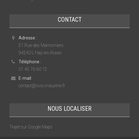
CONTACT
Adresse :
21 Rue des Marronniers
94240 L'Haÿ-les-Roses
Téléphone :
01 45 76 60 12
E-mail:
contact@civic-industrie.fr
NOUS LOCALISER
Trajet sur Google Maps