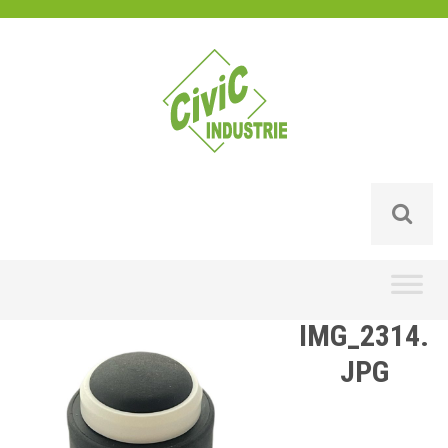
Skip
to
content
IMG_2314.
JPG