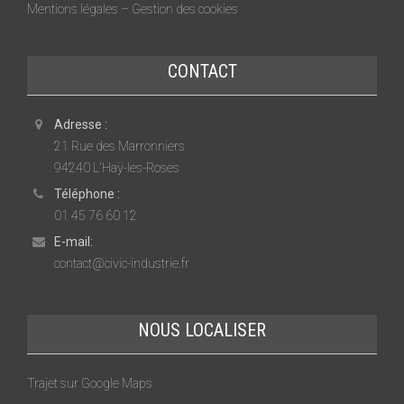
Mentions légales – Gestion des cookies
CONTACT
Adresse :
21 Rue des Marronniers
94240 L'Haÿ-les-Roses
Téléphone :
01 45 76 60 12
E-mail:
contact@civic-industrie.fr
NOUS LOCALISER
Trajet sur Google Maps