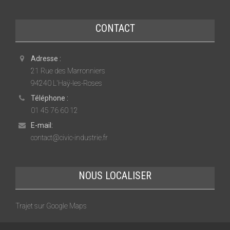
CONTACT
Adresse :
21 Rue des Marronniers
94240 L'Haÿ-les-Roses
Téléphone :
01 45 76 60 12
E-mail:
contact@civic-industrie.fr
NOUS LOCALISER
Trajet sur Google Maps