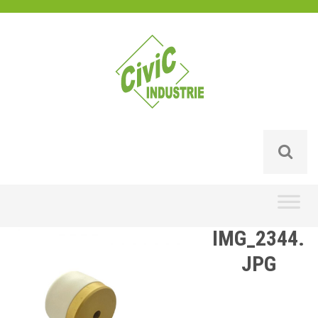
Skip
to
content
IMG_2344.
JPG