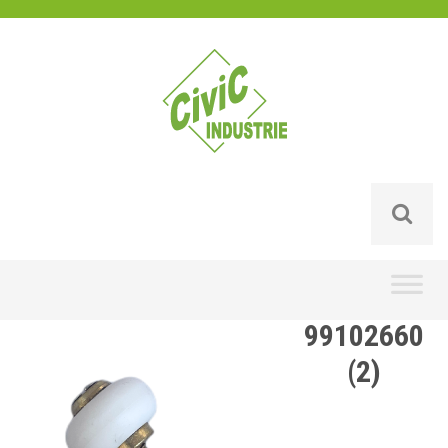
Skip
to
content
99102660
(2)