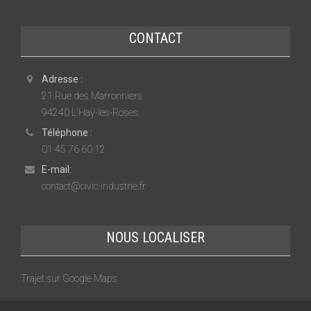
CONTACT
Adresse :
21 Rue des Marronniers
94240 L'Haÿ-les-Roses
Téléphone :
01 45 76 60 12
E-mail:
contact@civic-industrie.fr
NOUS LOCALISER
Trajet sur Google Maps