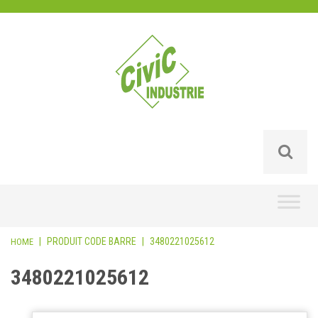
Skip
to
content
|
PRODUIT CODE BARRE
|
3480221025612
HOME
3480221025612