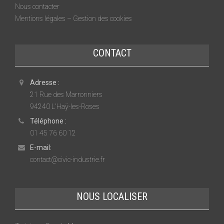
Nous contacter
Mentions légales – Gestion des cookies
CONTACT
Adresse :
21 Rue des Marronniers
94240 L'Haÿ-les-Roses
Téléphone :
01 45 76 60 12
E-mail:
contact@civic-industrie.fr
NOUS LOCALISER