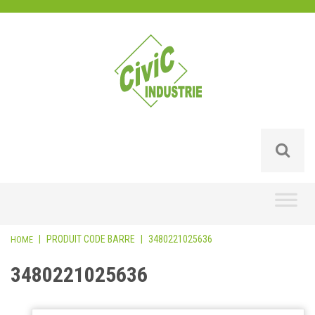
Skip
to
content
|
PRODUIT CODE BARRE
|
3480221025636
HOME
3480221025636