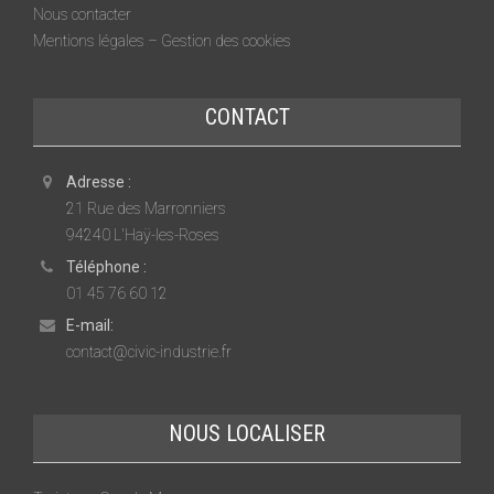
Nous contacter
Mentions légales – Gestion des cookies
CONTACT
Adresse :
21 Rue des Marronniers
94240 L'Haÿ-les-Roses
Téléphone :
01 45 76 60 12
E-mail:
contact@civic-industrie.fr
NOUS LOCALISER