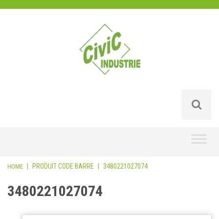
Skip
to
content
|
PRODUIT CODE BARRE
|
3480221027074
HOME
3480221027074