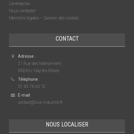
L’entreprise
Nous contacter
Mentions légales – Gestion des cookies
CONTACT
Adresse :
21 Rue des Marronniers
94240 L'Haÿ-les-Roses
Téléphone :
01 45 76 60 12
E-mail:
contact@civic-industrie.fr
NOUS LOCALISER