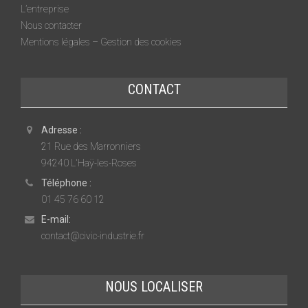
L’entreprise
Nous contacter
Mentions légales – Gestion des cookies
CONTACT
Adresse :
21 Rue des Marronniers
94240 L'Haÿ-les-Roses
Téléphone :
01 45 76 60 12
E-mail:
contact@civic-industrie.fr
NOUS LOCALISER