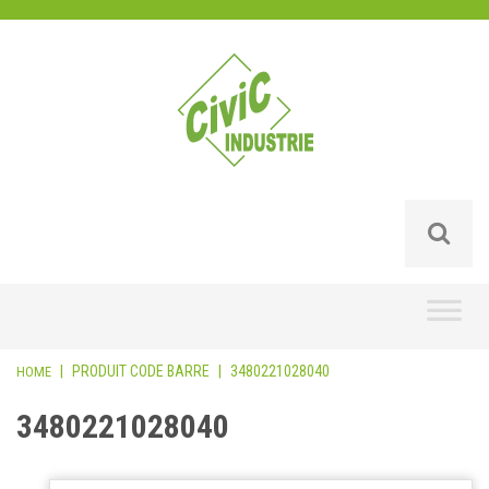
Skip
to
content
|
PRODUIT CODE BARRE
|
3480221028040
HOME
3480221028040