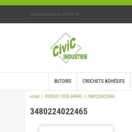
Contactez-nous au 01 45 76 60 12
Skip
BUTOIRS
CROCHETS ADHÉSIFS
to
content
|
PRODUIT CODE BARRE
|
3480224022465
HOME
3480224022465