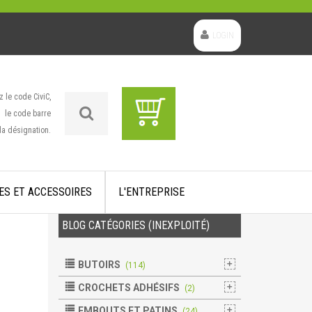
LOGIN
z le code CiviC,
le code barre
la désignation.
ES ET ACCESSOIRES
L'ENTREPRISE
BLOG CATÉGORIES (INEXPLOITÉ)
BUTOIRS
(114)
CROCHETS ADHÉSIFS
(2)
EMBOUTS ET PATINS
(24)