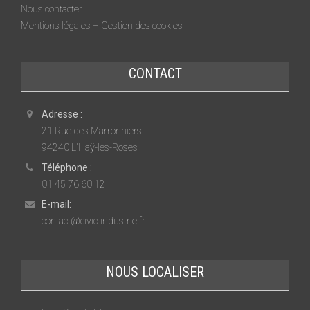
Nous contacter
Mentions légales – Gestion des cookies
CONTACT
Adresse :
21 Rue des Marronniers
94240 L'Haÿ-les-Roses
Téléphone :
01 45 76 60 12
E-mail:
contact@civic-industrie.fr
NOUS LOCALISER