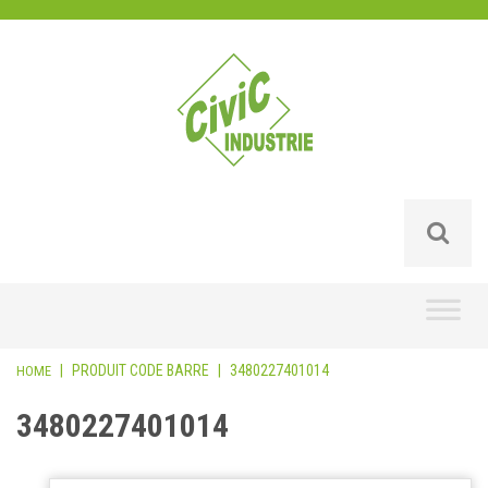
Skip
to
content
|
PRODUIT CODE BARRE
|
3480227401014
HOME
3480227401014