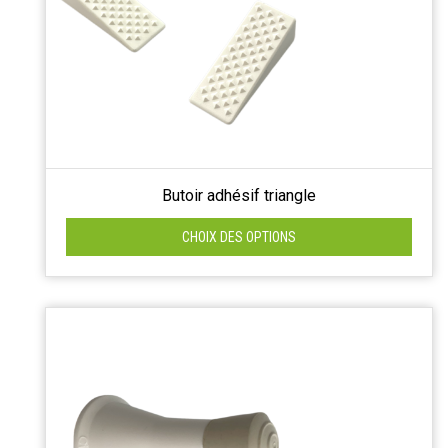
Butoir adhésif triangle
CHOIX DES OPTIONS