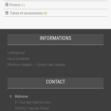
Promo
(1)
Tubes et accessoires
(8)
INFORMATIONS
L’entreprise
Nous contacter
Mentions légales – Gestion des cookies
CONTACT
Adresse :
21 Rue des Marronniers
94240 L'Haÿ-les-Roses