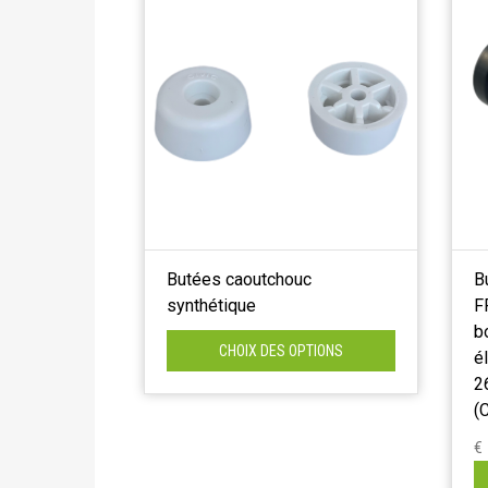
Butées caoutchouc
B
synthétique
F
b
CHOIX DES OPTIONS
é
2
(
€