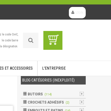
LOGIN
z le code CiviC,
le code barre
la désignation.
ES ET ACCESSOIRES
L'ENTREPRISE
BLOG CATÉGORIES (INEXPLOITÉ)
BUTOIRS
(114)
CROCHETS ADHÉSIFS
(2)
EMBOUTS ET PATINS
(24)