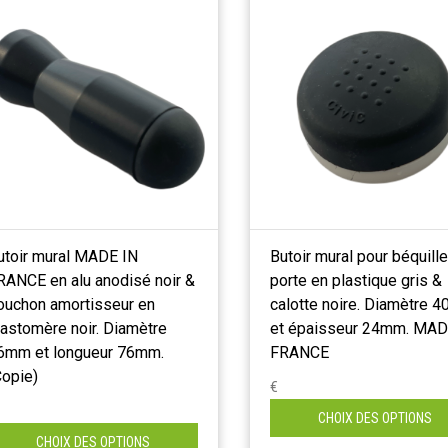
utoir mural MADE IN
Butoir mural pour béquill
RANCE en alu anodisé noir &
porte en plastique gris &
ouchon amortisseur en
calotte noire. Diamètre 
lastomère noir. Diamètre
et épaisseur 24mm. MAD
6mm et longueur 76mm.
FRANCE
Copie)
€
CHOIX DES OPTIONS
CHOIX DES OPTIONS