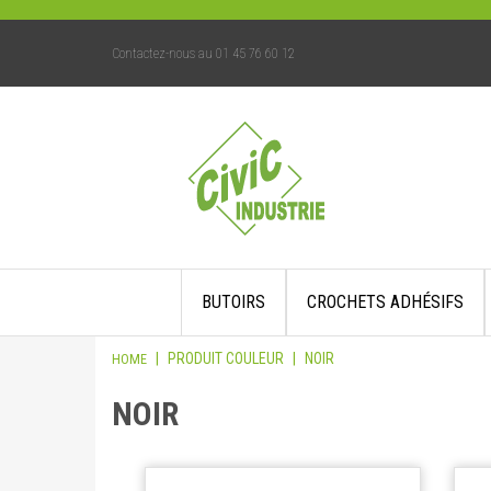
Contactez-nous au 01 45 76 60 12
Skip
BUTOIRS
CROCHETS ADHÉSIFS
to
content
|
PRODUIT COULEUR
|
NOIR
HOME
NOIR