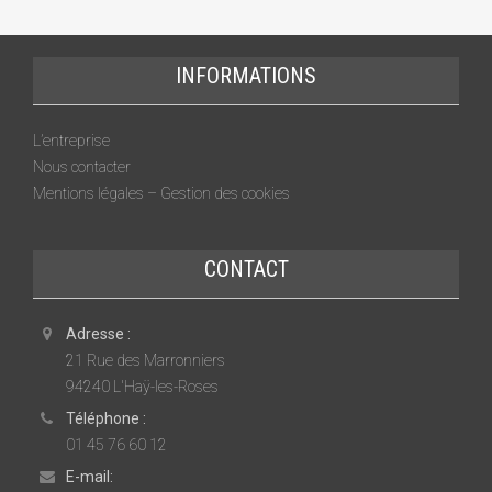
INFORMATIONS
L’entreprise
Nous contacter
Mentions légales – Gestion des cookies
CONTACT
Adresse :
21 Rue des Marronniers
94240 L'Haÿ-les-Roses
Téléphone :
01 45 76 60 12
E-mail: