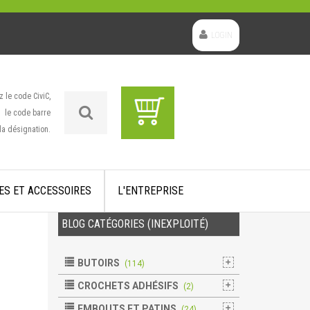
LOGIN
z le code CiviC,
le code barre
la désignation.
ES ET ACCESSOIRES
L'ENTREPRISE
BLOG CATÉGORIES (INEXPLOITÉ)
BUTOIRS
(114)
CROCHETS ADHÉSIFS
(2)
EMBOUTS ET PATINS
(24)