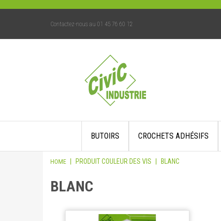
Contactez-nous au 01 45 76 60 12
Skip
BUTOIRS
CROCHETS ADHÉSIFS
to
content
|
PRODUIT COULEUR DES VIS
|
BLANC
HOME
BLANC