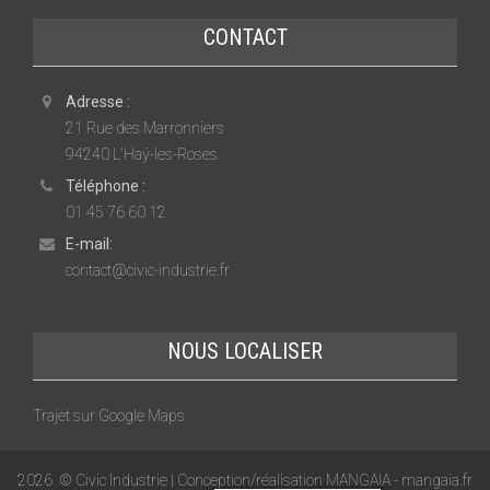
CONTACT
Adresse :
21 Rue des Marronniers
94240 L'Haÿ-les-Roses
Téléphone :
01 45 76 60 12
E-mail:
contact@civic-industrie.fr
NOUS LOCALISER
Trajet sur Google Maps
2026
© Civic Industrie | Conception/réalisation MANGAIA -
mangaia.fr