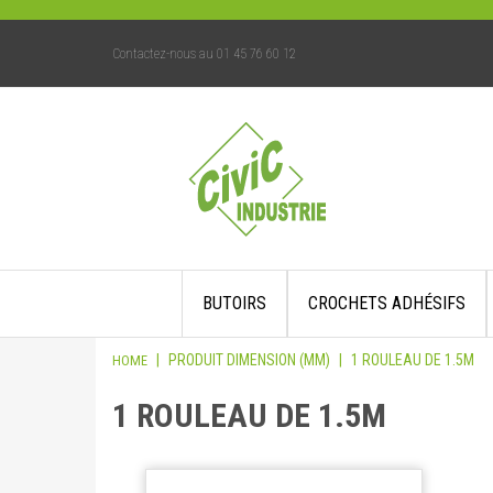
Contactez-nous au 01 45 76 60 12
Skip
BUTOIRS
CROCHETS ADHÉSIFS
to
content
|
PRODUIT DIMENSION (MM)
|
1 ROULEAU DE 1.5M
HOME
1 ROULEAU DE 1.5M