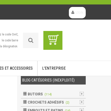
LOGIN
z le code CiviC,
le code barre
la désignation.
ES ET ACCESSOIRES
L'ENTREPRISE
BLOG CATÉGORIES (INEXPLOITÉ)
BUTOIRS
(114)
CROCHETS ADHÉSIFS
(2)
EMBOUTS ET PATINS
(24)