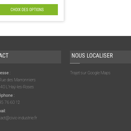
CHOIX DES OPTIONS
ACT
NOUS LOCALISER
esse :
Trajet sur Google Maps
Rue des Marronniers
40 L'Haÿ-les-Roses
éphone :
45 76 60 12
ail:
act@civic-industrie.fr