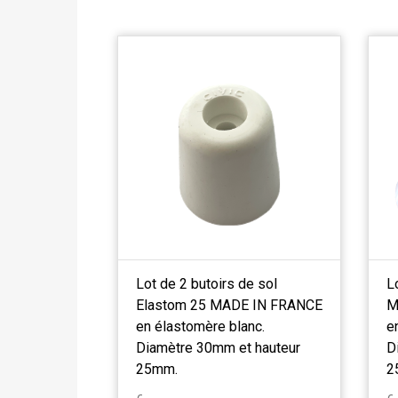
Lot de 2 butoirs de sol
L
Elastom 25 MADE IN FRANCE
M
en élastomère blanc.
e
Diamètre 30mm et hauteur
D
25mm.
2