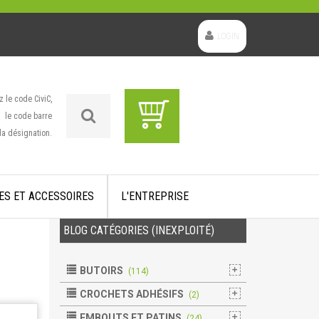
LOGIN
z le code CiviC,
le code barre
la désignation.
ES ET ACCESSOIRES
L'ENTREPRISE
BLOG CATÉGORIES (INEXPLOITÉ)
BUTOIRS
(114)
CROCHETS ADHÉSIFS
(2)
EMBOUTS ET PATINS
(24)