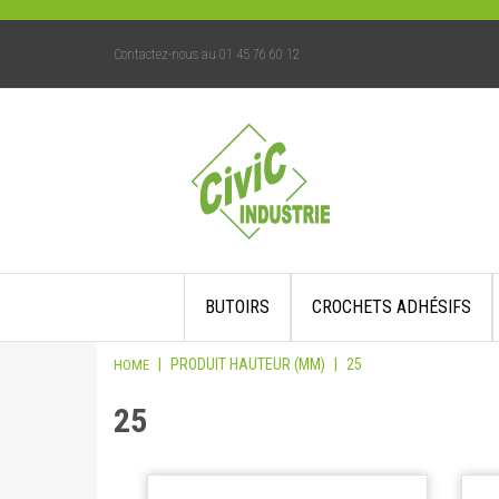
Contactez-nous au 01 45 76 60 12
Skip
BUTOIRS
CROCHETS ADHÉSIFS
to
content
|
PRODUIT HAUTEUR (MM)
|
25
HOME
25