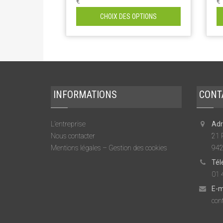
€
€
CHOIX DES OPTIONS
INFORMATIONS
CONT
L’entreprise
Adr
Nous contacter
21 
Mentions légales – Gestion des cookies
942
Tél
01 
E-m
cont