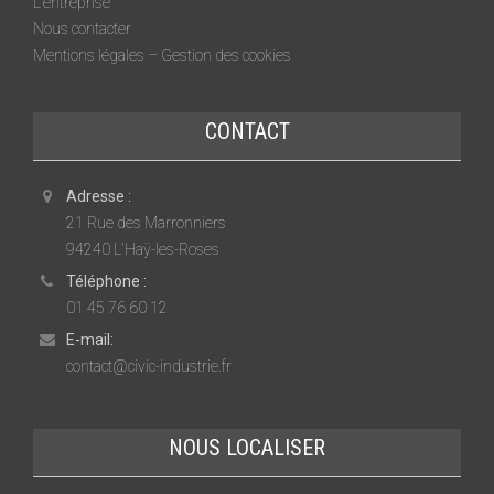
L’entreprise
Nous contacter
Mentions légales – Gestion des cookies
CONTACT
Adresse :
21 Rue des Marronniers
94240 L'Haÿ-les-Roses
Téléphone :
01 45 76 60 12
E-mail:
contact@civic-industrie.fr
NOUS LOCALISER