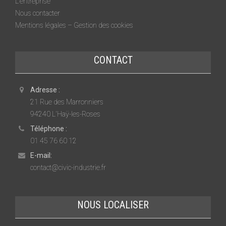
L’entreprise
Nous contacter
Mentions légales – Gestion des cookies
CONTACT
Adresse :
21 Rue des Marronniers
94240 L'Haÿ-les-Roses
Téléphone :
01 45 76 60 12
E-mail:
contact@civic-industrie.fr
NOUS LOCALISER