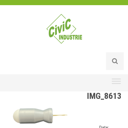
Skip
to
content
IMG_8613
Date: