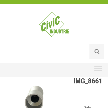
Skip
to
content
IMG_8661
Date: