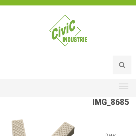
Skip
to
content
IMG_8685
Date: