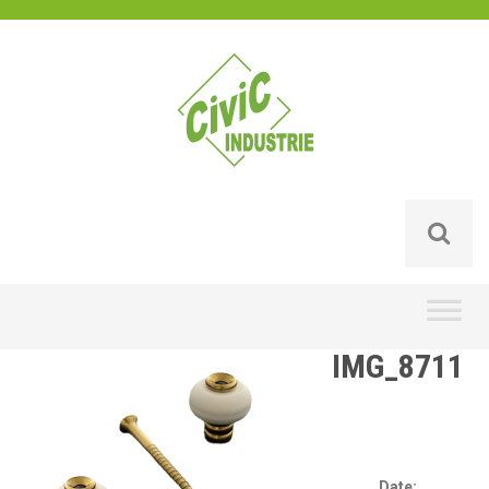
Skip
to
content
IMG_8711
Date: