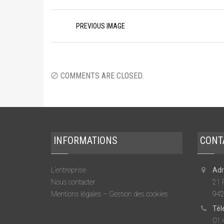
Image
PREVIOUS IMAGE
navigation
COMMENTS ARE CLOSED.
INFORMATIONS
CONT
L’entreprise
Adr
Nous contacter
21 
Mentions légales – Gestion des cookies
942
Tél
01 