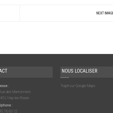
NEXT IMAG
ACT
NOUS LOCALISER
esse :
Trajet sur Google Maps
Rue des Marronniers
40 L'Haÿ-les-Roses
éphone :
45 76 60 12