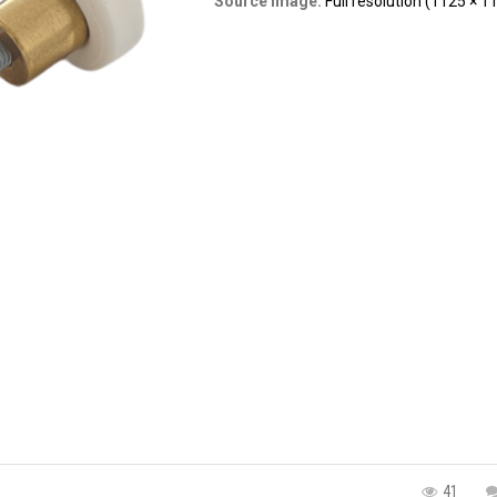
Source Image:
Full resolution (1125 × 1
41