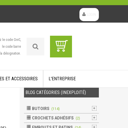
LOGIN
z le code CiviC,
le code barre
la désignation.
ES ET ACCESSOIRES
L'ENTREPRISE
BLOG CATÉGORIES (INEXPLOITÉ)
BUTOIRS
(114)
CROCHETS ADHÉSIFS
(2)
EMBOUTS ET PATINS
(24)