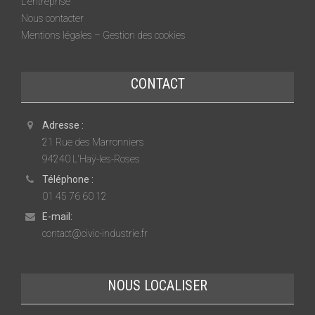
L’entreprise
Nous contacter
Mentions légales – Gestion des cookies
CONTACT
Adresse :
21 Rue des Marronniers
94240 L'Haÿ-les-Roses
Téléphone :
01 45 76 60 12
E-mail:
contact@civic-industrie.fr
NOUS LOCALISER