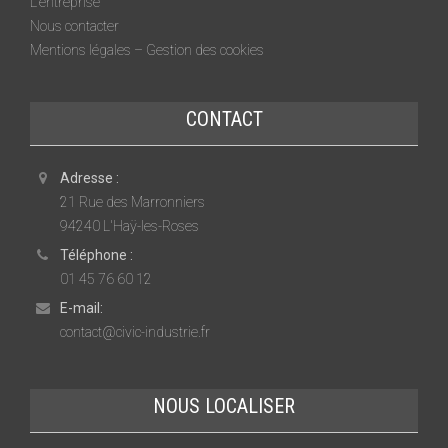
L’entreprise
Nous contacter
Mentions légales – Gestion des cookies
CONTACT
Adresse :
21 Rue des Marronniers
94240 L'Haÿ-les-Roses
Téléphone :
01 45 76 60 12
E-mail:
contact@civic-industrie.fr
NOUS LOCALISER