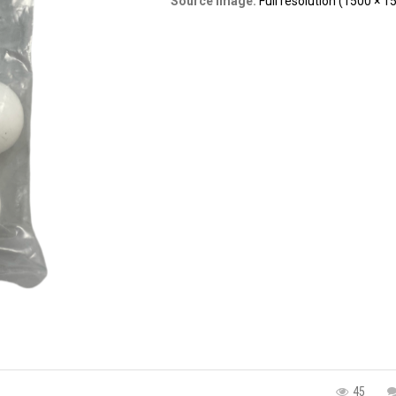
Source Image:
Full resolution (1500 × 1
45