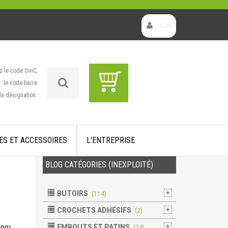
LOGIN
z le code CiviC,
le code barre
la désignation.
ES ET ACCESSOIRES
L'ENTREPRISE
BLOG CATÉGORIES (INEXPLOITÉ)
BUTOIRS
(114)
CROCHETS ADHÉSIFS
(2)
EMBOUTS ET PATINS
(24)