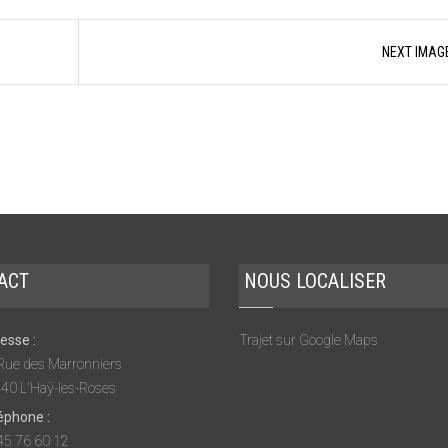
NEXT IMAG
ACT
NOUS LOCALISER
esse :
Trajet sur Google Maps
Rue des Marronniers
40 L'Haÿ-les-Roses
éphone :
45 76 60 12