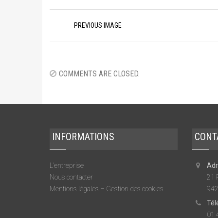
Image
PREVIOUS IMAGE
navigation
COMMENTS ARE CLOSED.
INFORMATIONS
CONT
L’entreprise
Adr
Nous contacter
21 
Mentions légales – Gestion des cookies
942
Tél
01 